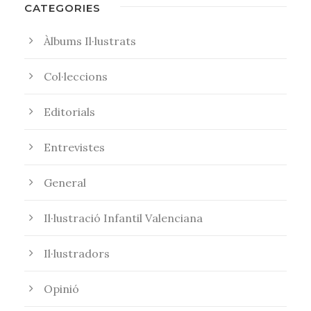
CATEGORIES
Àlbums Il·lustrats
Col·leccions
Editorials
Entrevistes
General
Il·lustració Infantil Valenciana
Il·lustradors
Opinió