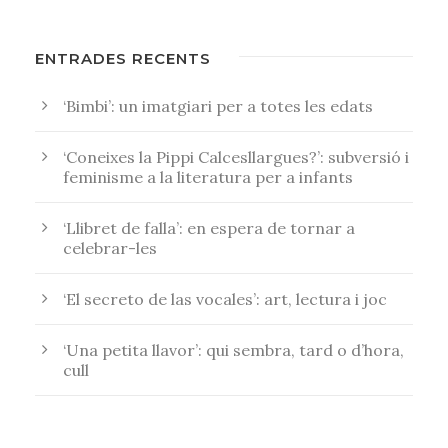
ENTRADES RECENTS
‘Bimbi’: un imatgiari per a totes les edats
‘Coneixes la Pippi Calcesllargues?’: subversió i
feminisme a la literatura per a infants
‘Llibret de falla’: en espera de tornar a
celebrar-les
‘El secreto de las vocales’: art, lectura i joc
‘Una petita llavor’: qui sembra, tard o d’hora,
cull