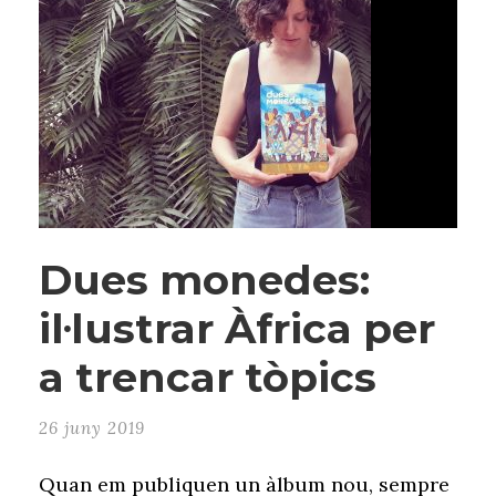
Dues monedes:
il·lustrar Àfrica per
a trencar tòpics
26 juny 2019
Quan em publiquen un àlbum nou, sempre