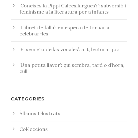
‘Coneixes la Pippi Calcesllargues?’: subversió i
feminisme a la literatura per a infants
‘Llibret de falla’: en espera de tornar a
celebrar-les
‘El secreto de las vocales’: art, lectura i joc
‘Una petita llavor’: qui sembra, tard o d’hora,
cull
CATEGORIES
Àlbums Il·lustrats
Col·leccions