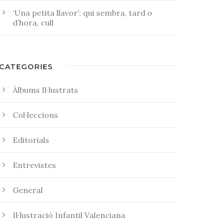
‘Una petita llavor’: qui sembra, tard o
d’hora, cull
CATEGORIES
Àlbums Il·lustrats
Col·leccions
Editorials
Entrevistes
General
Il·lustració Infantil Valenciana