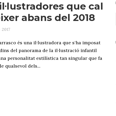
il·lustradores que cal
ixer abans del 2018
 2017
Carrasco és una il·lustradora que s‘ha imposat
dins del panorama de la il·lustració infantil
na personalitat estilística tan singular que fa
e qualsevol dels...