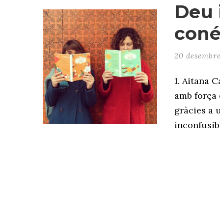
Deu 
coné
20 desembre
1. Aitana 
amb força 
gràcies a u
inconfusibl