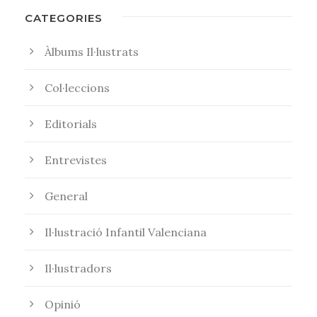
CATEGORIES
Àlbums Il·lustrats
Col·leccions
Editorials
Entrevistes
General
Il·lustració Infantil Valenciana
Il·lustradors
Opinió