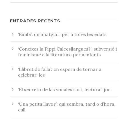
ENTRADES RECENTS
‘Bimbi’: un imatgiari per a totes les edats
‘Coneixes la Pippi Calcesllargues?’: subversió i
feminisme a la literatura per a infants
‘Llibret de falla’: en espera de tornar a
celebrar-les
‘El secreto de las vocales’: art, lectura i joc
‘Una petita llavor’: qui sembra, tard o d’hora,
cull