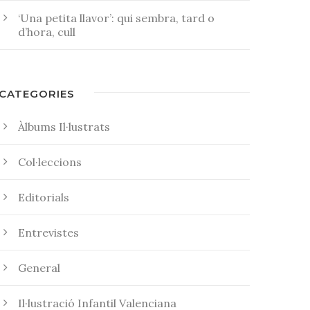
‘Una petita llavor’: qui sembra, tard o
d’hora, cull
CATEGORIES
Àlbums Il·lustrats
Col·leccions
Editorials
Entrevistes
General
Il·lustració Infantil Valenciana