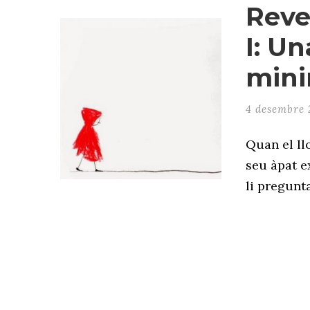
Reve
I: U
mini
4 desembre 
Quan el llo
seu àpat ex
li pregunta