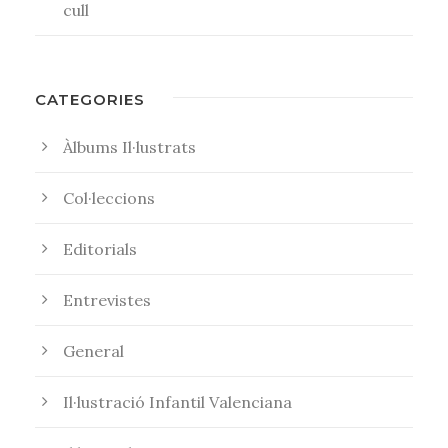
cull
CATEGORIES
Àlbums Il·lustrats
Col·leccions
Editorials
Entrevistes
General
Il·lustració Infantil Valenciana