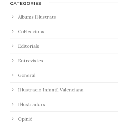
CATEGORIES
Àlbums Il·lustrats
Col·leccions
Editorials
Entrevistes
General
Il·lustració Infantil Valenciana
Il·lustradors
Opinió