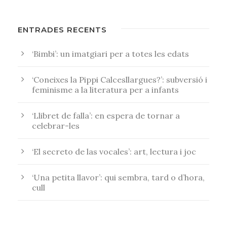
ENTRADES RECENTS
‘Bimbi’: un imatgiari per a totes les edats
‘Coneixes la Pippi Calcesllargues?’: subversió i
feminisme a la literatura per a infants
‘Llibret de falla’: en espera de tornar a
celebrar-les
‘El secreto de las vocales’: art, lectura i joc
‘Una petita llavor’: qui sembra, tard o d’hora,
cull