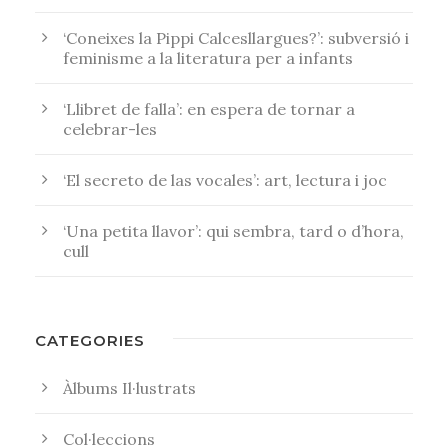
‘Coneixes la Pippi Calcesllargues?’: subversió i
feminisme a la literatura per a infants
‘Llibret de falla’: en espera de tornar a
celebrar-les
‘El secreto de las vocales’: art, lectura i joc
‘Una petita llavor’: qui sembra, tard o d’hora,
cull
CATEGORIES
Àlbums Il·lustrats
Col·leccions