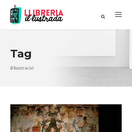
Tag
il·lustració