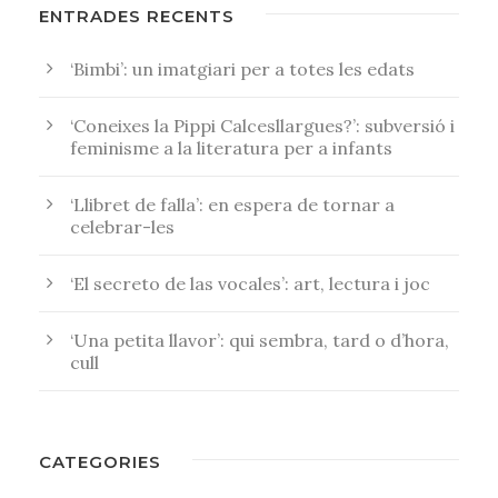
ENTRADES RECENTS
‘Bimbi’: un imatgiari per a totes les edats
‘Coneixes la Pippi Calcesllargues?’: subversió i
feminisme a la literatura per a infants
‘Llibret de falla’: en espera de tornar a
celebrar-les
‘El secreto de las vocales’: art, lectura i joc
‘Una petita llavor’: qui sembra, tard o d’hora,
cull
CATEGORIES