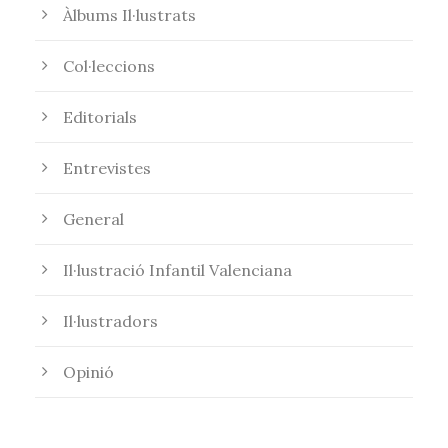
Àlbums Il·lustrats
Col·leccions
Editorials
Entrevistes
General
Il·lustració Infantil Valenciana
Il·lustradors
Opinió