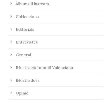
Àlbums Il·lustrats
Col·leccions
Editorials
Entrevistes
General
Il·lustració Infantil Valenciana
Il·lustradors
Opinió