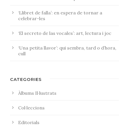
‘Llibret de falla’: en espera de tornar a
celebrar-les
‘El secreto de las vocales’: art, lectura i joc
‘Una petita llavor’: qui sembra, tard o d’hora,
cull
CATEGORIES
Àlbums Il·lustrats
Col·leccions
Editorials