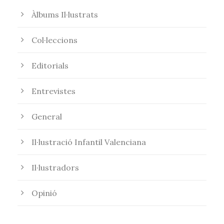
Àlbums Il·lustrats
Col·leccions
Editorials
Entrevistes
General
Il·lustració Infantil Valenciana
Il·lustradors
Opinió