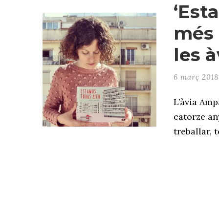
‘Est
més 
les à
6 març 2018
L’àvia Amp
catorze an
treballar, 