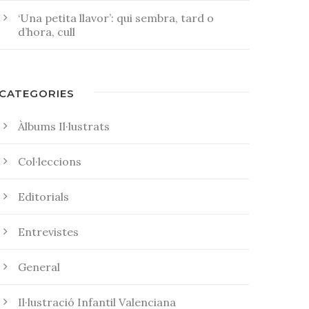
‘Una petita llavor’: qui sembra, tard o
d’hora, cull
CATEGORIES
Àlbums Il·lustrats
Col·leccions
Editorials
Entrevistes
General
Il·lustració Infantil Valenciana