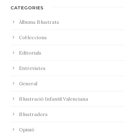
CATEGORIES
Àlbums Il·lustrats
Col·leccions
Editorials
Entrevistes
General
Il·lustració Infantil Valenciana
Il·lustradors
Opinió