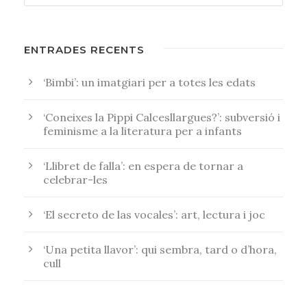
ENTRADES RECENTS
‘Bimbi’: un imatgiari per a totes les edats
‘Coneixes la Pippi Calcesllargues?’: subversió i
feminisme a la literatura per a infants
‘Llibret de falla’: en espera de tornar a
celebrar-les
‘El secreto de las vocales’: art, lectura i joc
‘Una petita llavor’: qui sembra, tard o d’hora,
cull