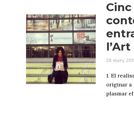
Cinc
cont
entra
l’Art 
28 març 201
1. El real
originar a
plasmar el