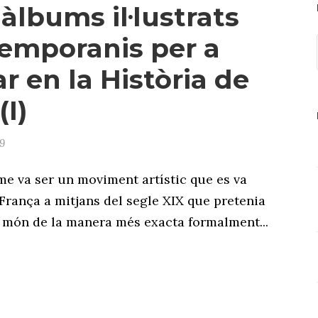
 àlbums il·lustrats
emporanis per a
r en la Història de
(I)
9
isme va ser un moviment artístic que es va
 França a mitjans del segle XIX que pretenia
 món de la manera més exacta formalment...