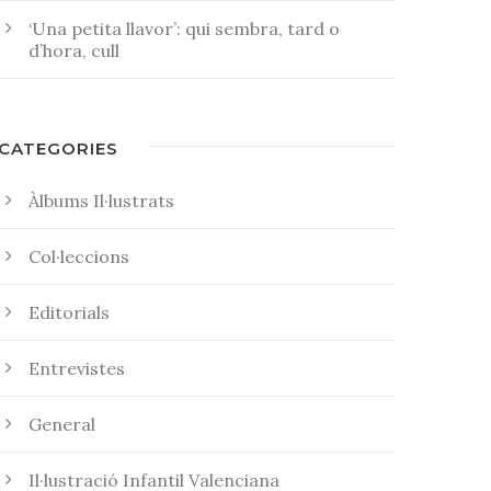
‘Una petita llavor’: qui sembra, tard o
d’hora, cull
CATEGORIES
Àlbums Il·lustrats
Col·leccions
Editorials
Entrevistes
General
Il·lustració Infantil Valenciana