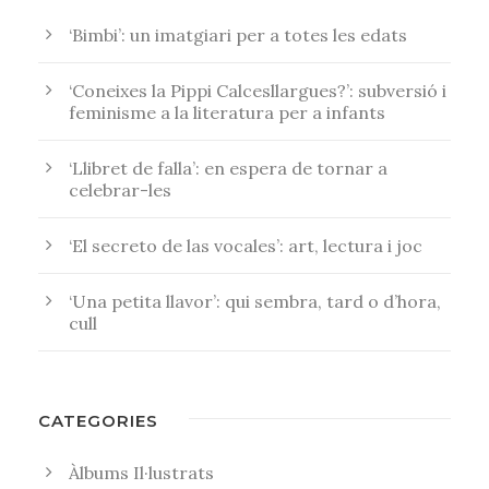
‘Bimbi’: un imatgiari per a totes les edats
‘Coneixes la Pippi Calcesllargues?’: subversió i
feminisme a la literatura per a infants
‘Llibret de falla’: en espera de tornar a
celebrar-les
‘El secreto de las vocales’: art, lectura i joc
‘Una petita llavor’: qui sembra, tard o d’hora,
cull
CATEGORIES
Àlbums Il·lustrats