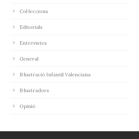
Col·leccions
Editorials
Entrevistes
General
Il·lustració Infantil Valenciana
Il·lustradors
Opinió