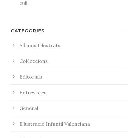
cull
CATEGORIES
Àlbums Il·lustrats
Col·leccions
Editorials
Entrevistes
General
Il·lustració Infantil Valenciana