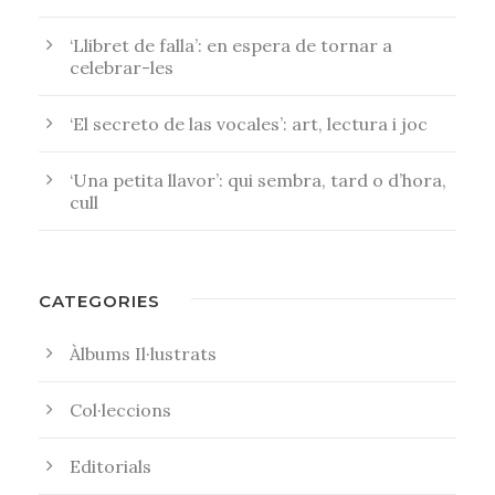
‘Llibret de falla’: en espera de tornar a
celebrar-les
‘El secreto de las vocales’: art, lectura i joc
‘Una petita llavor’: qui sembra, tard o d’hora,
cull
CATEGORIES
Àlbums Il·lustrats
Col·leccions
Editorials